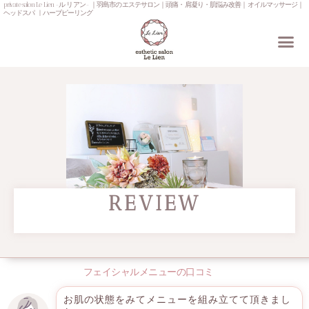
private salon Le Lien -ル リアン- ｜羽島市のエステサロン｜頭痛・肩凝り・肌悩み改善｜オイルマッサージ｜
ヘッドスパ ｜ハーブピーリング
REVIEW
お客様の声
フェイシャルメニューの口コミ
お肌の状態をみてメニューを組み立てて頂きまし