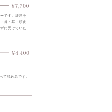
¥7,700
ューです。緩急を
中・首・耳・頭皮
さずに受けていた
¥4,400
べて税込みです。