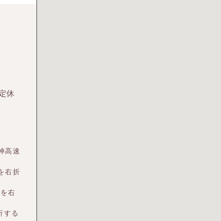
不定休
神高速
を右折
角を右
折する